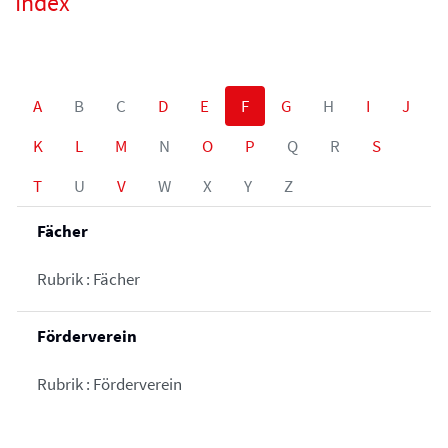
Index
A
B
C
D
E
F
G
H
I
J
K
L
M
N
O
P
Q
R
S
T
U
V
W
X
Y
Z
Fächer
Rubrik : Fächer
Förderverein
Rubrik : Förderverein