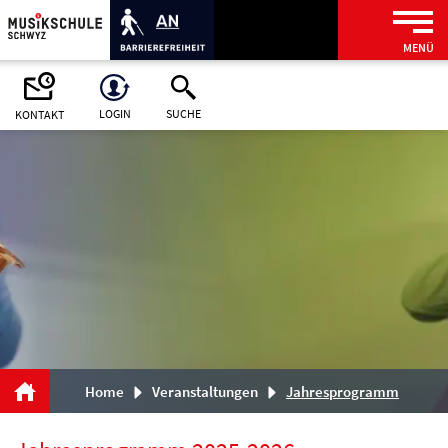
Kopfzeile
zur Startseite
Direkt zur Hauptnavigation
Direkt zum Inhalt
Direkt zur Suche
Direkt zum Stichwortverzeichnis
MENÜ
LOGIN
SUCHE
KONTAKT
Inhalt
Home
Veranstaltungen
Jahresprogramm