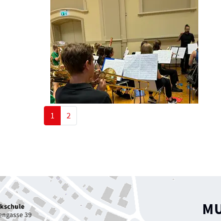
1
2
Fusszeile
MU